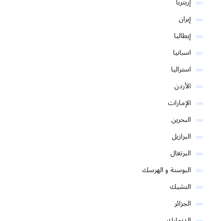
إريتريا
إيران
إيطاليا
اسبانيا
استراليا
الأردن
الإمارات
البحرين
البرازيل
البرتغال
البوسنة و الهرسك
التشيك
الجزائر
الدنمارك