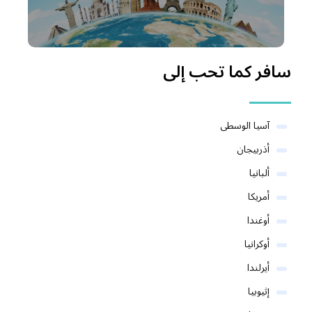
سافر كما تحب إلى
آسيا الوسطى
أذربيجان
ألبانيا
أمريكا
أوغندا
أوكرانيا
أيرلندا
إثيوبيا