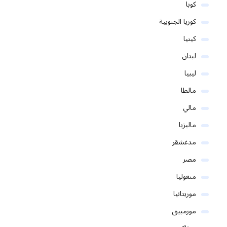
كوبا
كوريا الجنوبية
كينيا
لبنان
ليبيا
مالطا
مالي
ماليزيا
مدغشقر
مصر
منغوليا
موريتانيا
موزمبيق