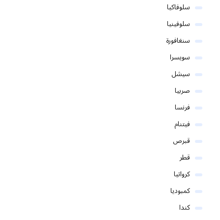
سلوفاكيا
سلوفينيا
سنغافورة
سويسرا
سيشل
صربيا
فرنسا
فيتنام
قبرص
قطر
كرواتيا
كمبوديا
كندا