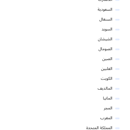
السعودية
السنغال
السويد
الشيشان
الصومال
الصين
الفلبين
الكويت
المالديف
المانيا
المجر
المغرب
المملكة المتحدة