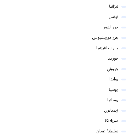
تنزانيا
تونس
جزر القمر
جزر موريشيوس
جنوب افريقيا
جورجيا
جيبوتي
رواندا
روسيا
رومانيا
زيمبابوي
سريلانكا
سلطنة عمان