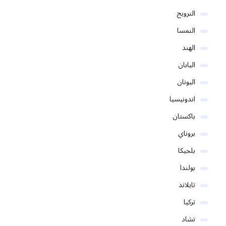
النرويج
النمسا
الهند
اليابان
اليونان
اندونيسيا
باكستان
بروناي
بلجيكا
بولندا
تايلاند
تركيا
تشاد