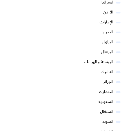
استراليا
الأردن
الإمارات
البحرين
البرازيل
البرتغال
البوسنة و الهرسك
التشيك
الجزائر
الدنمارك
السعودية
السنغال
السويد