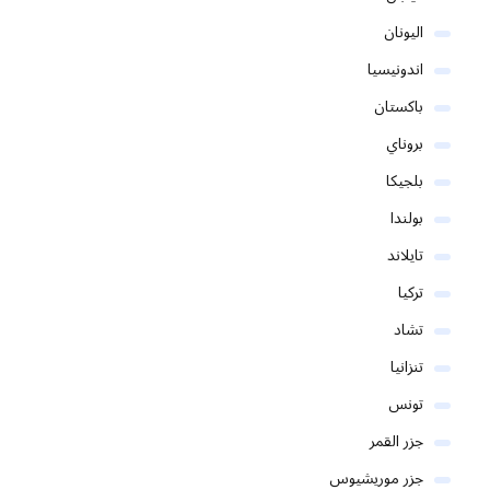
اليونان
اندونيسيا
باكستان
بروناي
بلجيكا
بولندا
تايلاند
تركيا
تشاد
تنزانيا
تونس
جزر القمر
جزر موريشيوس