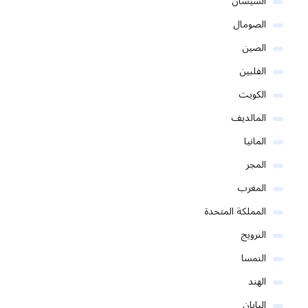
الشيشان
الصومال
الصين
الفلبين
الكويت
المالديف
المانيا
المجر
المغرب
المملكة المتحدة
النرويج
النمسا
الهند
اليابان