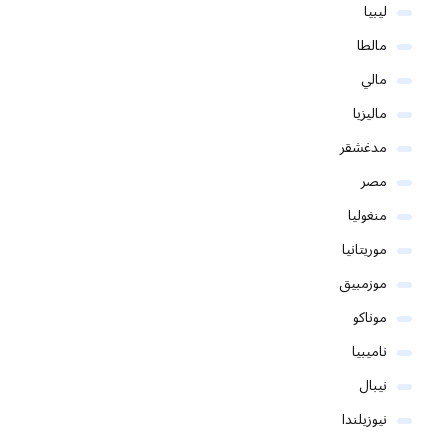
ليبيا
مالطا
مالي
ماليزيا
مدغشقر
مصر
منغوليا
موريتانيا
موزمبيق
موناكو
ناميبيا
نيبال
نيوزيلندا