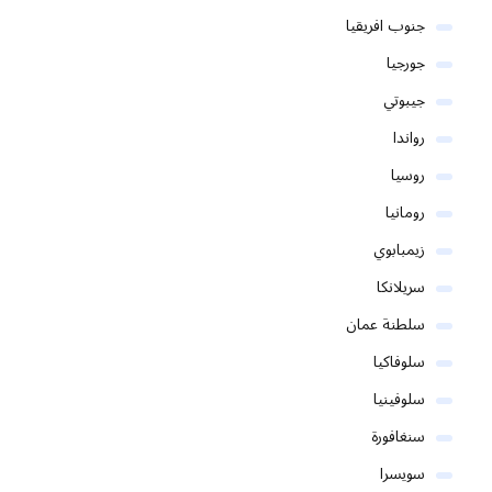
جنوب افريقيا
جورجيا
جيبوتي
رواندا
روسيا
رومانيا
زيمبابوي
سريلانكا
سلطنة عمان
سلوفاكيا
سلوفينيا
سنغافورة
سويسرا