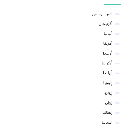
آسيا الوسطى
أذربيجان
ألبانيا
أمريكا
أوغندا
أوكرانيا
أيرلندا
إثيوبيا
إريتريا
إيران
إيطاليا
اسبانيا