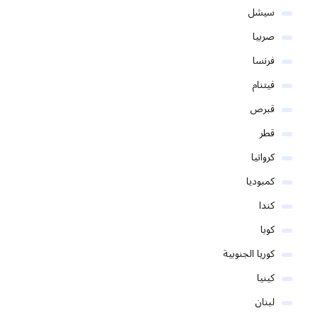
سيشل
صربيا
فرنسا
فيتنام
قبرص
قطر
كرواتيا
كمبوديا
كندا
كوبا
كوريا الجنوبية
كينيا
لبنان